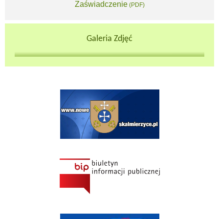
Zaświadczenie
Will open in new window
(PDF)
Galeria Zdjęć