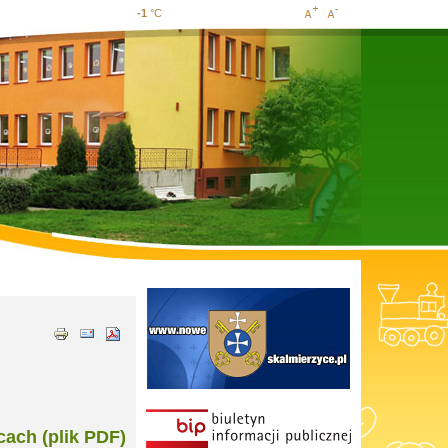
-1
°C
Increase
Decrease
font size
font size
ach (plik PDF)