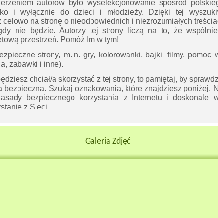
ierzeniem autorów było wyselekcjonowanie spośród polskieg
ko i wyłącznie do dzieci i młodzieży. Dzięki tej wyszukiw
celowo na stronę o nieodpowiednich i niezrozumiałych treściac
igdy nie będzie. Autorzy tej strony liczą na to, że wspóln
etową przestrzeń. Pomóż Im w tym!
ezpieczne strony, m.in. gry, kolorowanki, bajki, filmy, pomoc
a, zabawki i inne).
ędziesz chciał/a skorzystać z tej strony, to pamiętaj, by sprawdz
na bezpieczna. Szukaj oznakowania, które znajdziesz poniżej. 
asady bezpiecznego korzystania z Internetu i doskonale w
tanie z Sieci.
Galeria Zdjęć