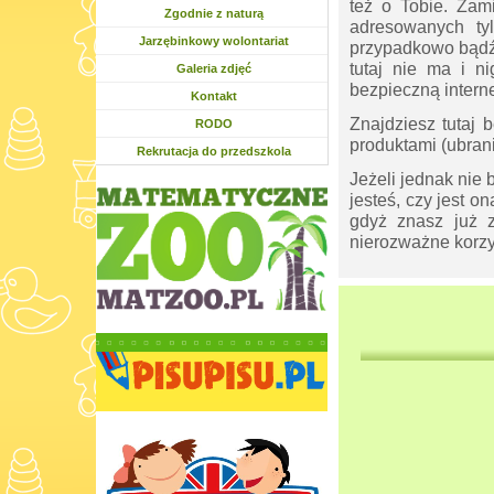
też o Tobie. Zam
Zgodnie z naturą
adresowanych tyl
Jarzębinkowy wolontariat
przypadkowo bądź 
tutaj nie ma i n
Galeria zdjęć
bezpieczną intern
Kontakt
Znajdziesz tutaj b
RODO
produktami (ubrani
Rekrutacja do przedszkola
Jeżeli jednak nie b
jesteś, czy jest o
gdyż znasz już z
nierozważne korzys