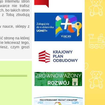
o Internetu stron
arce nie trafisz
h, bo takich stron
ie z Tobą zbudują
 w nauce, sklepy z
ić stronę na której
Nie lekceważ tego,
iesz, czym grozi