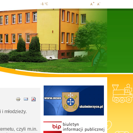
-1
°C
Increase
Decrease
font size
font size
 i młodzieży.
netu, czyli m.in.