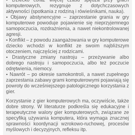
komputerowych, rezygnuje z dotychczasowych
aktywności (spotkania z rodziną i rówieśnikami, nauka).
• Objawy abstynencyjne – zaprzestanie grania w gry
komputerowe powoduje pojawienie się nieprzyjemnego
samopoczucia, rozdrażnienia, a nawet niekontrolowanej
agresji.
• Konflikt – z powodu zaangażowania w gry komputerowe
dziecko wchodzi w konflikt ze swoim najbliższym
otoczeniem, najczęściej z rodzicami.
• Drastyczne zmiany nastroju – przeżywanie albo
dobrego nastroju i samopoczucia, albo też poczucie
odrętwienia, niemocy.
• Nawrót – po okresie samokontroli, a nawet zupełnego
zaprzestania zabawy grami komputerowymi pojawiają się
powroty do wcześniejszego patologicznego korzystania z
gier.
Korzystanie z gier komputerowych ma, oczywiście, także
dobre strony. W literaturze podkreśla się edukacyjne i
terapeutyczne walory gier komputerowych, związane ze
specyfiką używania komputera, która wymaga znacznej
sprawności koordynacji wzrokowo-ruchowej, procesów
myślowych i decyzyjnych, refleksu itp.