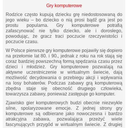
Gry komputerowe
Rodzice często kupują dziecku grę niedostosowaną do
jego wieku – bo dziecko o nią prosi bądź gra jest po
prostu popularna. Gry komputerowe potrafią
zafascynować nie tylko dziecko, ale i dorosłego,
powodując, że gracz traci poczucie rzeczywistości i
poczucie czasu.
W Polsce pierwsze gry komputerowe pojawiły się dopiero
na przełomie lat 80. i 90., jednak z roku na rok stają się
coraz bardziej powszechną formą spędzania czasu przez
dzieci i młodzież. Gry komputerowe pozwalają na
aktywne uczestniczenie w wirtualnym świecie, dają
możliwość decydowania o przebiegu akcji i wpływania
na losy bohaterów. Podczas zabawy grą komputerową
zbędna staje się obecność drugiego człowieka,
towarzysza zabawy, ponieważ zastępuje go komputer.
Zjawisko gier komputerowych budzi obecnie niezwykle
silne, spolaryzowane emocje. Z jednej strony gry
komputerowe są odbierane jako nowoczesna i bardzo
atrakcyjna zabawa, pozwalająca przeżyć wiele
fascynujących przygód w wirtualnym świecie. Z drugiej