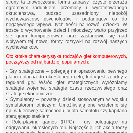
strony ta „nowoczesna forma zabawy” często przeraża
ogromnym ładunkiem przemocy i wyrafinowanego
okrucieństwa, budząc uzasadniony niepokój
wychowawców, psychologów i pedagogów co do
negatywnego wpływu tych treści na rozwój dziecka. W
trosce o wychowanie dzieci i młodzieży warto przyjrzeć
się grom komputerowym oraz zastanowić się nad
wpływem tej nowej formy rozrywki na rozwój naszych
wychowanków.
Oto krótka charakterystyka rodzajów gier komputerowych,
począwszy od najbardziej popularnych:
• Gry strategiczne – polegają na opracowaniu pewnego
planu dotarcia do określonego celu, który jest zgodny z
regułami gry. Wśród gier strategicznych wyróżniamy
strategie wojenne, strategie czasu rzeczywistego oraz
strategie ekonomiczne.
• Symulatory – powstały dzięki stosowanym w wojsku
symulatorom lotniczym. Umożliwiają one wcielenie się
np. w kierowcę samochodu, pilota samolotu czy kapitana
sterującego statkiem.
• Role-playing games (RPG) – gry polegające na
odgrywaniu określonych roli. Najczęściej ich akcja toczy