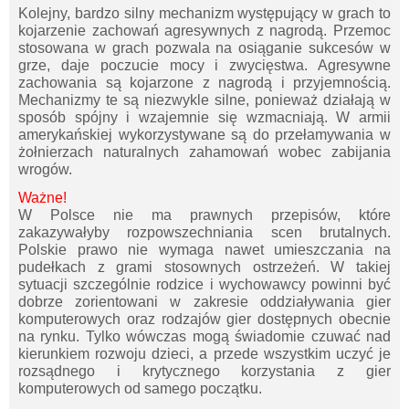
Kolejny, bardzo silny mechanizm występujący w grach to
kojarzenie zachowań agresywnych z nagrodą. Przemoc
stosowana w grach pozwala na osiąganie sukcesów w
grze, daje poczucie mocy i zwycięstwa. Agresywne
zachowania są kojarzone z nagrodą i przyjemnością.
Mechanizmy te są niezwykle silne, ponieważ działają w
sposób spójny i wzajemnie się wzmacniają. W armii
amerykańskiej wykorzystywane są do przełamywania w
żołnierzach naturalnych zahamowań wobec zabijania
wrogów.
Ważne!
W Polsce nie ma prawnych przepisów, które
zakazywałyby rozpowszechniania scen brutalnych.
Polskie prawo nie wymaga nawet umieszczania na
pudełkach z grami stosownych ostrzeżeń. W takiej
sytuacji szczególnie rodzice i wychowawcy powinni być
dobrze zorientowani w zakresie oddziaływania gier
komputerowych oraz rodzajów gier dostępnych obecnie
na rynku. Tylko wówczas mogą świadomie czuwać nad
kierunkiem rozwoju dzieci, a przede wszystkim uczyć je
rozsądnego i krytycznego korzystania z gier
komputerowych od samego początku.