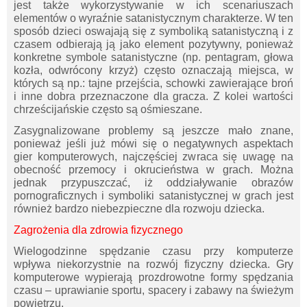
jest także wykorzystywanie w ich scenariuszach
elementów o wyraźnie satanistycznym charakterze. W ten
sposób dzieci oswajają się z symboliką satanistyczną i z
czasem odbierają ją jako element pozytywny, ponieważ
konkretne symbole satanistyczne (np. pentagram, głowa
kozła, odwrócony krzyż) często oznaczają miejsca, w
których są np.: tajne przejścia, schowki zawierające broń
i inne dobra przeznaczone dla gracza. Z kolei wartości
chrześcijańskie często są ośmieszane.
Zasygnalizowane problemy są jeszcze mało znane,
ponieważ jeśli już mówi się o negatywnych aspektach
gier komputerowych, najczęściej zwraca się uwagę na
obecność przemocy i okrucieństwa w grach. Można
jednak przypuszczać, iż oddziaływanie obrazów
pornograficznych i symboliki satanistycznej w grach jest
również bardzo niebezpieczne dla rozwoju dziecka.
Zagrożenia dla zdrowia fizycznego
Wielogodzinne spędzanie czasu przy komputerze
wpływa niekorzystnie na rozwój fizyczny dziecka. Gry
komputerowe wypierają prozdrowotne formy spędzania
czasu – uprawianie sportu, spacery i zabawy na świeżym
powietrzu.