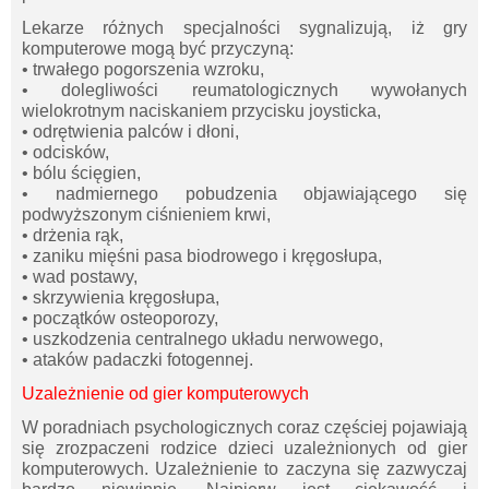
Lekarze różnych specjalności sygnalizują, iż gry
komputerowe mogą być przyczyną:
• trwałego pogorszenia wzroku,
• dolegliwości reumatologicznych wywołanych
wielokrotnym naciskaniem przycisku joysticka,
• odrętwienia palców i dłoni,
• odcisków,
• bólu ścięgien,
• nadmiernego pobudzenia objawiającego się
podwyższonym ciśnieniem krwi,
• drżenia rąk,
• zaniku mięśni pasa biodrowego i kręgosłupa,
• wad postawy,
• skrzywienia kręgosłupa,
• początków osteoporozy,
• uszkodzenia centralnego układu nerwowego,
• ataków padaczki fotogennej.
Uzależnienie od gier komputerowych
W poradniach psychologicznych coraz częściej pojawiają
się zrozpaczeni rodzice dzieci uzależnionych od gier
komputerowych. Uzależnienie to zaczyna się zazwyczaj