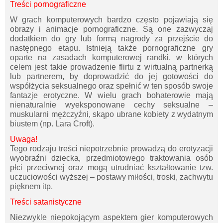
Treści pornograficzne
W grach komputerowych bardzo często pojawiają się
obrazy i animacje pornograficzne. Są one zazwyczaj
dodatkiem do gry lub formą nagrody za przejście do
następnego etapu. Istnieją także pornograficzne gry
oparte na zasadach komputerowej randki, w których
celem jest takie prowadzenie flirtu z wirtualną partnerką
lub partnerem, by doprowadzić do jej gotowości do
współżycia seksualnego oraz spełnić w ten sposób swoje
fantazje erotyczne. W wielu grach bohaterowie mają
nienaturalnie wyeksponowane cechy seksualne –
muskularni mężczyźni, skąpo ubrane kobiety z wydatnym
biustem (np. Lara Croft).
Uwaga!
Tego rodzaju treści niepotrzebnie prowadzą do erotyzacji
wyobraźni dziecka, przedmiotowego traktowania osób
płci przeciwnej oraz mogą utrudniać kształtowanie tzw.
uczuciowości wyższej – postawy miłości, troski, zachwytu
pięknem itp.
Treści satanistyczne
Niezwykle niepokojącym aspektem gier komputerowych