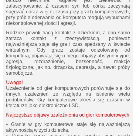
bardzo niewinnie. Najpierw jest ciekawość i
zafascynowanie. Z czasem syn lub córka zaczynają
spędzać coraz więcej czasu przy grach komputerowych,
przy próbie oderwania od komputera reagują wybuchami
niekontrolowanej złości i agresji.
Rodzice powoli tracą kontakt z dzieckiem, a ono samo
zatraca kontakt z rzeczywistością, ponieważ
najważniejsza staje się gra i czas spędzany w świecie
wirtualnym. Gdy gracz zostaje odizolowany od
komputera, pojawiają się u niego objawy abstynencyjne:
agresja, rozdrażnienie, bezsenność, reakcje
fizjologiczne, jak np. drżączka, depresja, a nawet próby
samobójcze.
Uwaga!
Uzależnienie od gier komputerowych porównuje się do
innych uzależnień ze względu na istnienie wielu
podobieństw. Gry komputerowe określa się czasem w
literaturze jako elektroniczne LSD.
Najczęstsze objawy uzależnienia od gier komputerowych
• Granie w gry komputerowe staje się najważniejszą
aktywnością w życiu dziecka.
• Dziecko coraz więcej czasu spędza przy grach