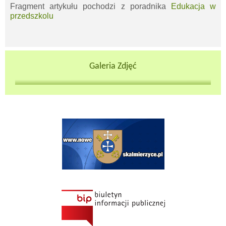
Fragment artykułu pochodzi z poradnika
Will open in
Edukacja w
new window
przedszkolu
Galeria Zdjęć