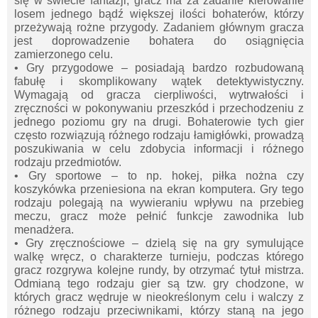
się w świecie fantazji, gracz ma za zadanie kierowanie
losem jednego bądź większej ilości bohaterów, którzy
przeżywają rożne przygody. Zadaniem głównym gracza
jest doprowadzenie bohatera do osiągnięcia
zamierzonego celu.
• Gry przygodowe – posiadają bardzo rozbudowaną
fabułę i skomplikowany wątek detektywistyczny.
Wymagają od gracza cierpliwości, wytrwałości i
zręczności w pokonywaniu przeszkód i przechodzeniu z
jednego poziomu gry na drugi. Bohaterowie tych gier
często rozwiązują różnego rodzaju łamigłówki, prowadzą
poszukiwania w celu zdobycia informacji i różnego
rodzaju przedmiotów.
• Gry sportowe – to np. hokej, piłka nożna czy
koszykówka przeniesiona na ekran komputera. Gry tego
rodzaju polegają na wywieraniu wpływu na przebieg
meczu, gracz może pełnić funkcje zawodnika lub
menadżera.
• Gry zręcznościowe – dzielą się na gry symulujące
walkę wręcz, o charakterze turnieju, podczas którego
gracz rozgrywa kolejne rundy, by otrzymać tytuł mistrza.
Odmianą tego rodzaju gier są tzw. gry chodzone, w
których gracz wędruje w nieokreślonym celu i walczy z
różnego rodzaju przeciwnikami, którzy staną na jego