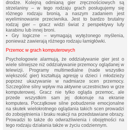
drodze. Kolejną odmianą gier zręcznościowych są
strzelaniny – w tego rodzaju grach posługujemy się
różnego rodzaju bronią, a naszym zadaniem jest
wyeliminowanie przeciwnika. Jest to bardzo brutalny
rodzaj gier – gracz widzi świat z perspektywy lufy
karabinu lub innej broni.
• Gry logiczne – wymagają wytężonego myślenia,
ponieważ zawierają różnego rodzaju łamigłówki.
Przemoc w grach komputerowych
Psychologowie alarmują, że oddziaływanie gier jest o
wiele silniejsze niż oddziaływanie przemocy oglądanej w
telewizji. Programy multimedialne (nade wszystko
większość gier) kształtują agresję u dzieci i młodzieży
poprzez ukazywanie w nadmiarze scen przemocy.
Szczególne silny wpływ ma aktywne uczestnictwo w grze
komputerowej. Gracz nie tylko ogląda przemoc, ale
przede wszystkim sam jej dokonuje na ekranie
komputera. Początkowe silne pobudzenie emocjonalne
na skutek wielokrotnego oglądania takich scen prowadzi
do zobojętnienia i braku reakcji na przedstawiane obrazy.
Prowadzi to także do odwrażliwienia i obojętności na
tego rodzaju działania także w życiu codziennym.