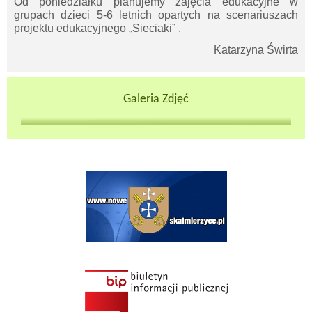
Od poniedziałku planujemy zajęcia edukacyjne w
window
grupach dzieci 5-6 letnich opartych na scenariuszach
projektu edukacyjnego „Sieciaki” .
Katarzyna Świrta
Galeria Zdjęć