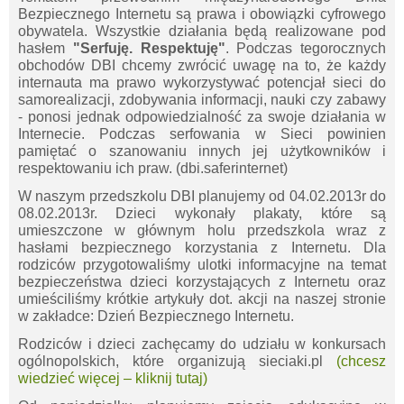
Bezpiecznego Internetu są prawa i obowiązki cyfrowego
obywatela. Wszystkie działania będą realizowane pod
hasłem
"Serfuję. Respektuję"
. Podczas tegorocznych
obchodów DBI chcemy zwrócić uwagę na to, że każdy
internauta ma prawo wykorzystywać potencjał sieci do
samorealizacji, zdobywania informacji, nauki czy zabawy
- ponosi jednak odpowiedzialność za swoje działania w
Internecie. Podczas serfowania w Sieci powinien
pamiętać o szanowaniu innych jej użytkowników i
respektowaniu ich praw. (dbi.saferinternet)
W naszym przedszkolu DBI planujemy od 04.02.2013r do
08.02.2013r. Dzieci wykonały plakaty, które są
umieszczone w głównym holu przedszkola wraz z
hasłami bezpiecznego korzystania z Internetu. Dla
rodziców przygotowaliśmy ulotki informacyjne na temat
bezpieczeństwa dzieci korzystających z Internetu oraz
umieściliśmy krótkie artykuły dot. akcji na naszej stronie
w zakładce: Dzień Bezpiecznego Internetu.
Rodziców i dzieci zachęcamy do udziału w konkursach
ogólnopolskich, które organizują sieciaki.pl
Will
(chcesz
open in
wiedzieć więcej – kliknij tutaj)
new