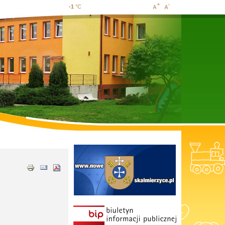
-1
°C
Increase
Decrease
font size
font size