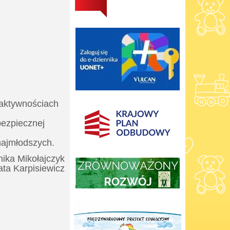
 aktywnościach
bezpiecznej
najmłodszych.
ika Mikołajczyk
ta Karpisiewicz