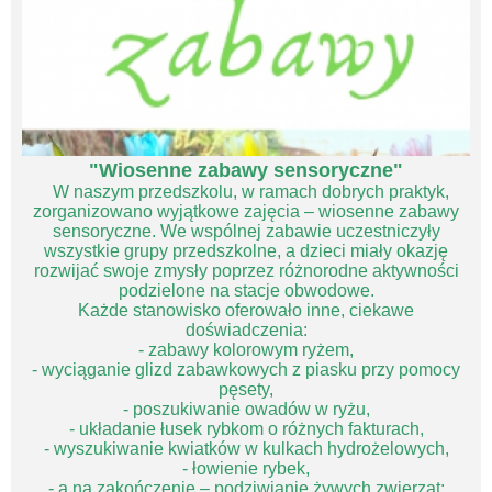
"Wiosenne zabawy sensoryczne"
W naszym przedszkolu, w ramach dobrych praktyk,
zorganizowano wyjątkowe zajęcia – wiosenne zabawy
sensoryczne. We wspólnej zabawie uczestniczyły
wszystkie grupy przedszkolne, a dzieci miały okazję
rozwijać swoje zmysły poprzez różnorodne aktywności
podzielone na stacje obwodowe.
Każde stanowisko oferowało inne, ciekawe
doświadczenia:
- zabawy kolorowym ryżem,
- wyciąganie glizd zabawkowych z piasku przy pomocy
pęsety,
- poszukiwanie owadów w ryżu,
- układanie łusek rybkom o różnych fakturach,
- wyszukiwanie kwiatków w kulkach hydrożelowych,
- łowienie rybek,
- a na zakończenie – podziwianie żywych zwierząt: